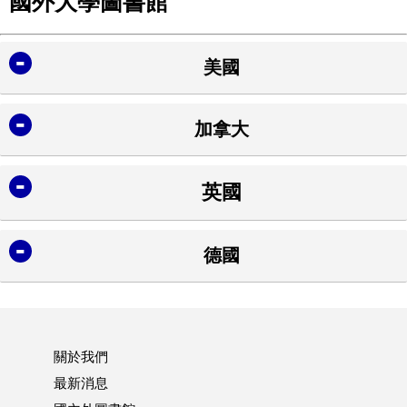
國外大學圖書館
美國
加拿大
英國
美國麻省理工學院數位圖書館
ts
(Massachuset
Institute of Technology)
加拿大國家圖書館
德國
(Library and Archives Canada)
大英圖書館
關於我們
(British Library)
美國康奈爾大學圖書館
德國國家圖書館
最新消息
(Cornell University Library)
(The German National Library)