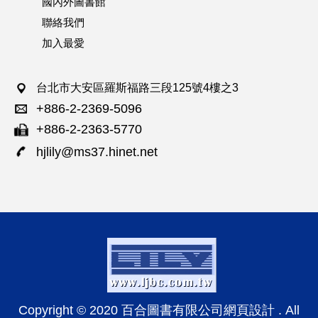
國內外圖書館
加拿大國家圖書館暨檔案館
聯絡我們
(Library and Archives Canada)
加入最愛
英國牛津大學圖書館
台北市大安區羅斯福路三段125號4樓之3
美國印第安那大學圖書館
(University of Oxford Library)
+886-2-2369-5096
(Indiana University, School of Library )
德國波昂大學圖書館
+886-2-2363-5770
(University of Bonn Library)
hjlily@ms37.hinet.net
英國劍橋大學圖書館
(University of Cambridge Library)
美國國會圖書館
(The Library of Congress)
德國海德堡大學圖書館
(Heidelberg University Library)
Copyright © 2020 百合圖書有限公司網頁設計 . All