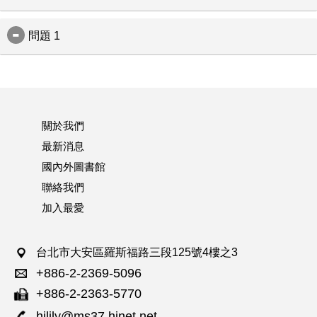
中出版他們的文章。
We are delighted to announce that we have signed an
agreement with Lily Journal & Book Co., Ltd. to represent us
問題 1
目前全球已有 51個國家, 超過850個機構參與這個出版商的
in Taiwan (ROC).
Read & Publish Open Access 計畫， 我們相信與 Company
The expertise and local knowledge of Lily Journal & Book
回答 1
of Biologist 合作能夠拓展專業期刊的接觸層面, 藉由 Open
Co., Ltd. will support librarians to enable researchers in the
region to publish their work Open Access with our Read &
access publishing提昇投稿及研究能量。
Publish initiative.
Over 850 institutions in 51 countries are now participating in
Sarah Logan，The Company of Biologists地區業務經理，
our Read & Publish Open Access (OA) initiative, and this is
說：「我們非常開心
關於我們
helping to drive significant growth in OA publishing in our
在臺灣的百合圖書加入我們的代理商。這個合作將協助館員
leading peer-reviewed journals -
最新消息
們理解我們的 Read& Publishing 方案並不會有額外的支出。
Development, Journal of Cell Science, Journal of
國內外圖書館
我們非常期待我們之間的合作，以及參與即將在8月底舉辦的
Experimental Biology, Disease Models & Mechanisms and
Biology Open.
臺灣醫學圖書館學會2024年會（TMLA），這次活動
聯絡我們
將會是一個絕佳的機會去跟訂閱者的面對面會面，分享我們
加入最愛
Sarah Logan, Regional Sales Manager at The Company of
Read & Publishing計畫可帶來的益處，並接觸能被我們高品
Biologists, says: “We are delighted to announce a new
質內容打動的新客戶。請在活動中到百合圖書公司的攤位上
agency representation agreement with Lily Journal for the
來找我們。」
Taiwan (ROC) region. This collaboration will introduce
台北市大安區羅斯福路三段125號4樓之3
librarians to our innovative cost neutral Read & Publish
有關The Company of Biologists
initiative, and we look forward to working with Lily Journal,
+886-2-2369-5096
and to attending the upcoming Taiwan Medical Library
The Company of Biologists為一非營利出版組織，致力於支
+886-2-2363-5770
Association (TMLA) conference together in August. This
援及激勵生物學界。我們與圖書館及圖書館聯盟合作，去協
event presents a fantastic opportunity to meet existing
hjlily@ms37.hinet.net
助生物學家們存取我們在領域中領先的同儕評審的期刊：